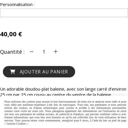
Personnalisation :
40,00
€
Quantité :
AJOUTER AU PANIER
Un adorable doudou-plat baleine, avec son lange carré d’environ
25 cm par 25 cm cousu au centre du ventre de la baleine,
personnalisation possible et comprise dans le prix!!! Tissus bio
Nous utilisons des cookies pour assurer le bon fonctionnement de notre site et analyser notre trafic et pour
vous offrir une meilleure expérience à des fins de statistiques. Pour cela, nos partenaires et nous peuvent
utiliser des cookies ou d'autres technologies pour stocker et accéder à des informations personnelles
comme votre visite sur notre site. Nous partageons également des informations sur l'utilisation de notre
site avec nos partenaires de médias sociaux, de publicité et d'analyse, qui peuvent combiner celles-ci avec
d'autres informations que vous leur avez fournies ou qu'ils ont collectées lors de votre utilisation de leurs
MENTIONS LÉGALES
GESTION COOKIES
MON COMPTE
services. Vous pouvez retirer votre consentement, enregistré pour 6 mois, à l'aide du lien en pied de page
« Gestion Cookies ».
CRÉÉ AVEC CMONSITE